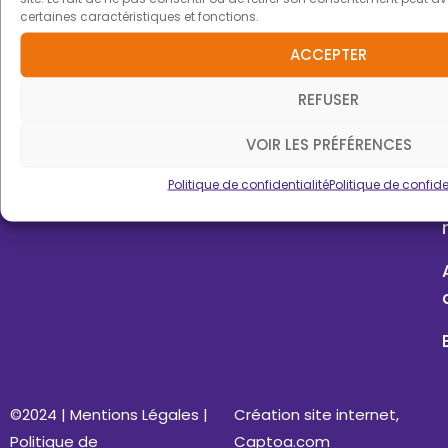
certaines caractéristiques et fonctions.
ACCEPTER
06
REFUSER
C
VOIR LES PRÉFÉRENCES
Politique de confidentialité
Politique de confide
©2024 |
Mentions Légales
|
Création site internet,
Politique de
Captoa.com