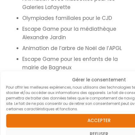
Galeries Lafayette
Olympiades familiales pour le CJD
Escape Game pour la médiathèque
Alexandre Jardin
Animation de l’arbre de Noël de l’APGL
Escape Game pour les enfants de la
mairie de Bagneux
Arbre de Noël à thème pour un cabinet
Gérer le consentement
d’avocats
Pour offrir les meilleures expériences, nous utilisons des technologies t
stocker et/ou accéder aux informations des appareils. Le fait de cons
Escape Game pour les Ados de la
permettra de traiter des données telles que le comportement de naviga
site. Le fait de ne pas consentir ou de retirer son consentement peut avo
clinique Dupré
certaines caractéristiques et fonctions.
Animation auprès des enfants du
ACCEPTER
centre social Orly
REFUSER